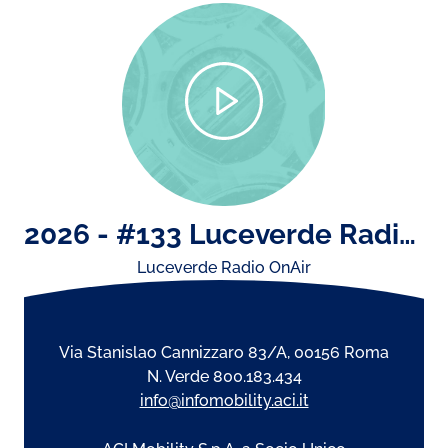
2026 - #133 Luceverde Radio OnAir di lunedì 13 luglio
Luceverde Radio OnAir
Via Stanislao Cannizzaro 83/A, 00156 Roma
N. Verde 800.183.434
info@infomobility.aci.it