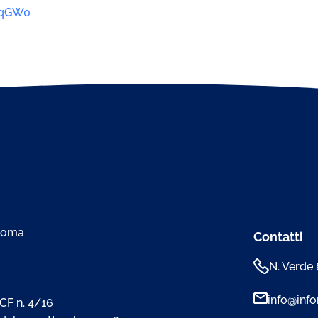
ZqGW0
 Roma
Contatti
N. Verde
info@infom
CF n. 4/16