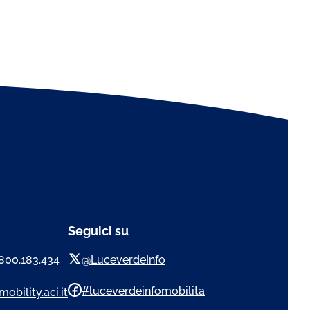
Seguici su
 800.183.434
@LuceverdeInfo
#luceverdeinfomobilita
obility.aci.it