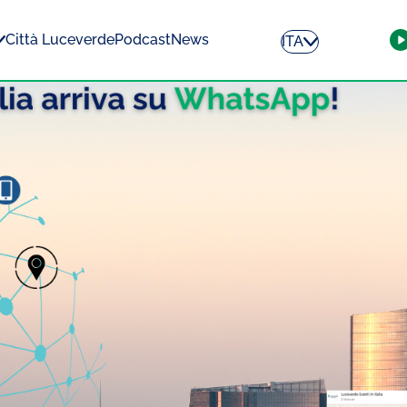
Città Luceverde
Podcast
News
ITA